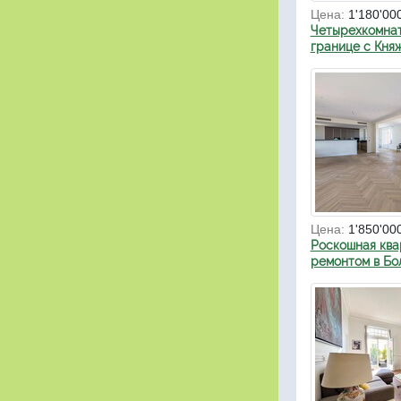
Цена:
1'180'00
Четырехкомнат
границе с Кня
Цена:
1'850'00
Роскошная ква
ремонтом в Бо