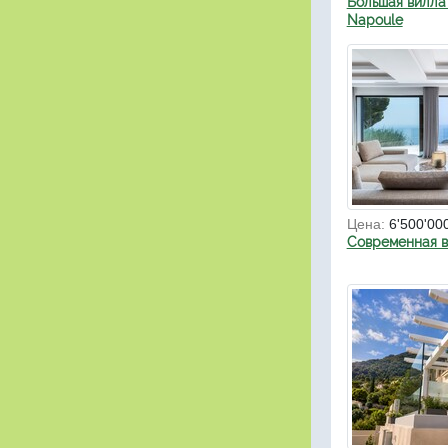
Большая вилла 
Napoule
Цена:
6'500'00
Современная в