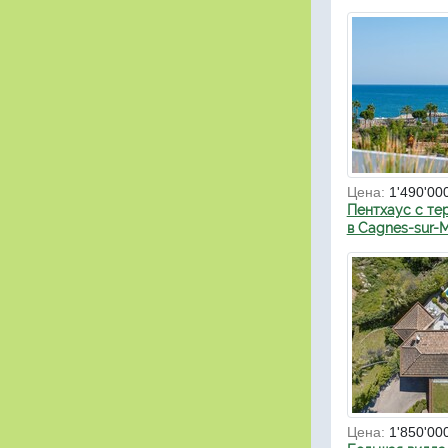
Цена:
1'490'00
Пентхаус с те
в Cagnes-sur-
Цена:
1'850'00