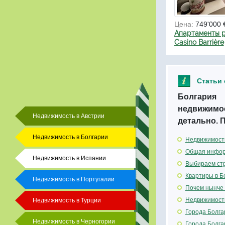
Цена:
749'000 
Апартаменты р
Casino Barrière
Статьи 
Болгария 
недвижимос
Недвижимость в Австрии
детально. 
Недвижимость в Болгарии
Недвижимость
Общая инфор
Недвижимость в Испании
Выбираем стр
Квартиры в Б
Недвижимость в Португалии
Почем нынче 
Недвижимость
Недвижимость в Турции
Города Болга
Недвижимость в Черногории
Города Болга