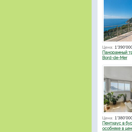
Цена:
1'390'00
Панорамный тр
Bord-de-Mer
Цена:
1'380'00
Пентхаус в бу
особняке в це