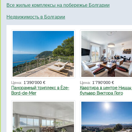
Все жилые комплексы на побережье Болгарии
Недвижимость в Болгарии
Цена:
1'390'000 €
Цена:
1'790'000 €
Панорамный триплекс в Èze-
Квартира в центре Ниццы 
Bord-de-Mer
бульвар Виктора Гюго