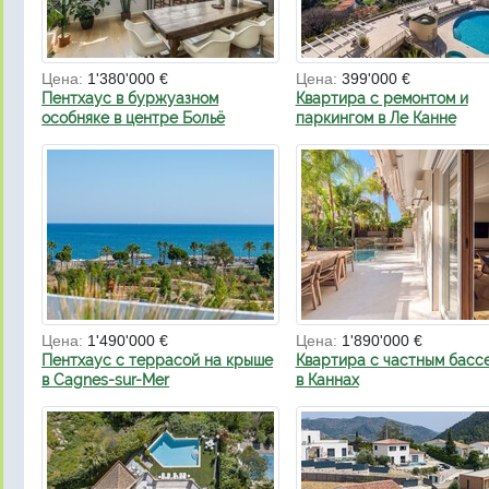
Цена:
1'380'000 €
Цена:
399'000 €
Пентхаус в буржуазном
Квартира с ремонтом и
особняке в центре Больё
паркингом в Ле Канне
Цена:
1'490'000 €
Цена:
1'890'000 €
Пентхаус с террасой на крыше
Квартира с частным басс
в Cagnes-sur-Mer
в Каннах