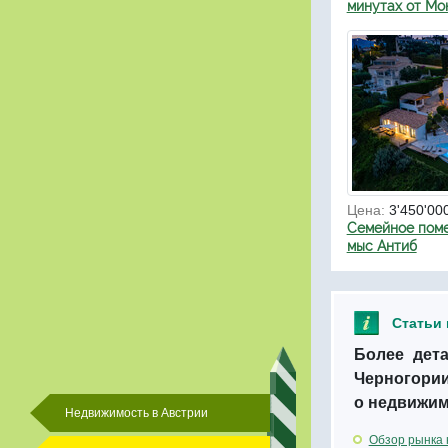
минутах от Мо
Цена:
3'450'00
Cемейное поме
мыс Антиб
Статьи
Более дет
Черногории
о недвижим
Недвижимость в Австрии
Обзор рынка 