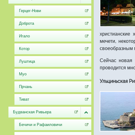
Герцег-Нови
Доброта
христианские 
Игало
мечети, некот
своеобразным м
Котор
Сейчас новая 
Луштица
проводится мно
Муо
Ульциньская Рив
Прчань
Тиват
Будванская Ривьера
Бечичи и Рафаиловичи