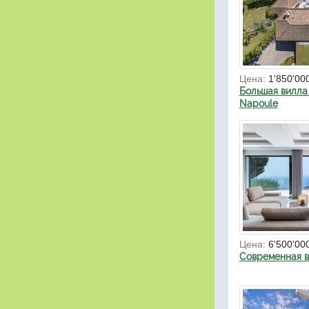
Цена:
1'850'00
Большая вилла 
Napoule
Цена:
6'500'00
Современная в