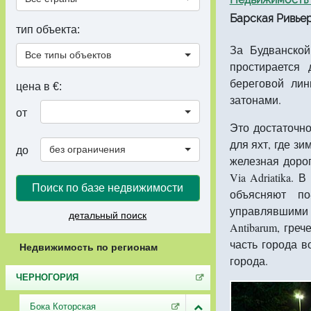
Барская Ривьера
тип объекта:
За Будванской
Все типы объектов
простирается
береговой лин
цена в €:
затонами.
от
Это достаточно
для яхт, где з
без ограничения
до
железная дорог
Via Adriatika.
Поиск по базе недвижимости
объясняют по
управлявшими
детальный поиск
Antibarum, гре
часть города в
Недвижимость по регионам
города.
ЧЕРНОГОРИЯ
Бока Которская