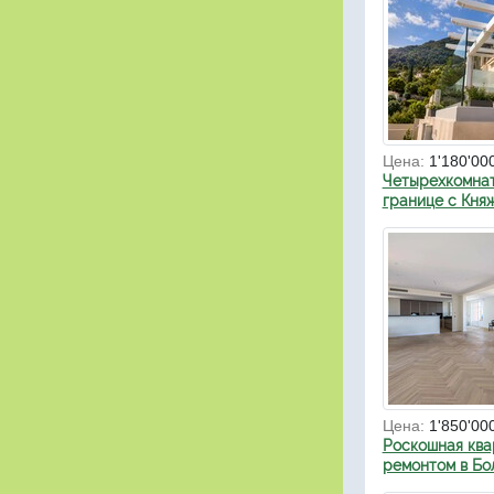
Цена:
1'180'00
Четырехкомнат
границе с Кня
Цена:
1'850'00
Роскошная ква
ремонтом в Бо