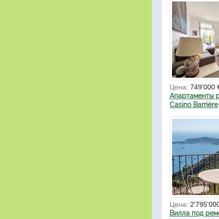
Цена:
749'000 
Апартаменты р
Casino Barrière
Цена:
2'795'00
Вилла под ремо