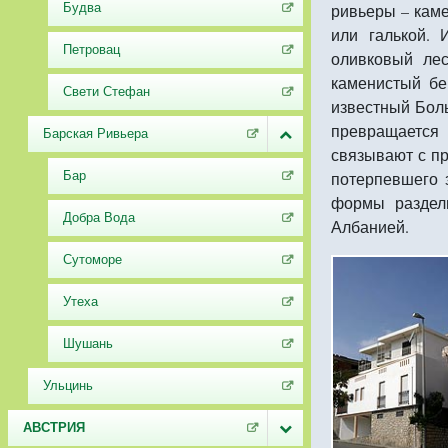
Будва
ривьеры – кам
или галькой.
Петровац
оливковый лес
каменистый бе
Свети Стефан
известный Боль
превращается 
Барская Ривьера
связывают с пр
Бар
потерпевшего 
формы раздел
Добра Вода
Албанией.
Сутоморе
Утеха
Шушань
Ульцинь
АВСТРИЯ