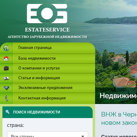
Главная страница
База недвижимости
О компании и услугах
Статьи и информация
Эксклюзивные предложения
Контактная информация
ПОИСК НЕДВИЖИМОСТИ
ВНЖ в Черн
новом зако
страна:
Статус нового
Все страны