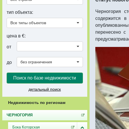
Черногория с
тип объекта:
содержится в 
Все типы объектов
опубликованным
перенесено с 
цена в €:
предусматрива
от
без ограничения
до
Поиск по базе недвижимости
детальный поиск
Недвижимость по регионам
ЧЕРНОГОРИЯ
Бока Которская