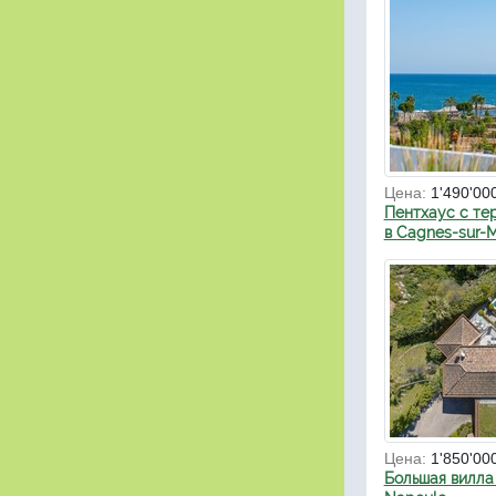
Цена:
1'490'00
Пентхаус с те
в Cagnes-sur-
Цена:
1'850'00
Большая вилла 