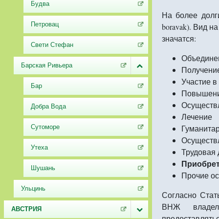
Будва
На более долг
Петровац
boravak). Вид н
значатся:
Свети Стефан
Объедине
Барская Ривьера
Получени
Участие в
Бар
Повышени
Осуществл
Добра Вода
Лечение
Сутоморе
Гуманита
Осуществ
Утеха
Трудовая 
Приобрет
Шушань
Прочие ос
Ульцинь
Согласно Стат
ВНЖ владел
АВСТРИЯ
предоставля