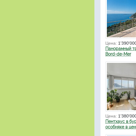
Цена:
1'390'00
Панорамный тр
Bord-de-Mer
Цена:
1'380'00
Пентхаус в бу
особняке в це