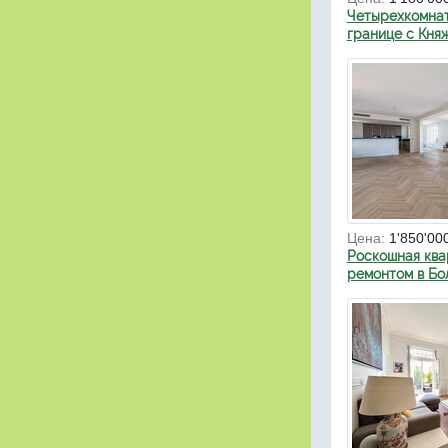
Четырехкомнат
границе с Кня
Цена:
1'850'00
Роскошная ква
ремонтом в Бо