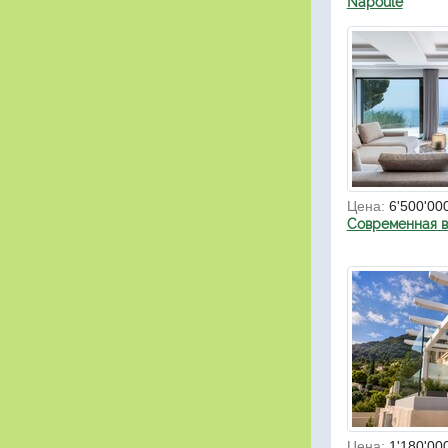
Napoule
Цена:
6'500'00
Современная в
Цена:
1'180'00