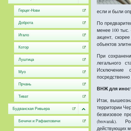
Герцег-Нови
если и были оп
По предварите
Доброта
менее 100 тыс.
Игало
акцент, скоре
объектов элит
Котор
При сохранени
Луштица
легального с
Исключение с
Муо
посредственно
Прчань
ВНЖ для инос
Тиват
Итак, вышеозн
территории Че
Будванская Ривьера
безвизовое пр
(brovarak). 
Бечичи и Рафаиловичи
действующих м