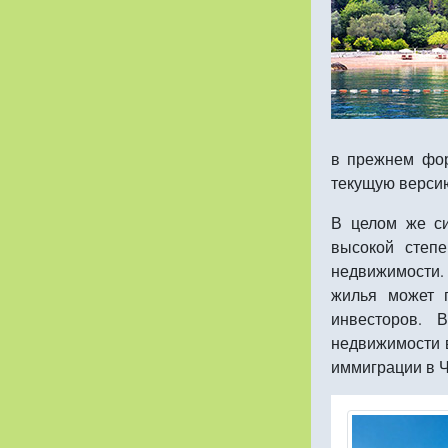
в прежнем фор
текущую версию
В целом же си
высокой степ
недвижимости. 
жилья может 
инвесторов. 
недвижимости 
иммиграции в Ч