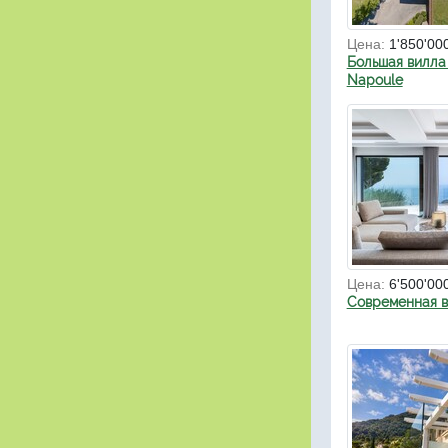
Цена:
1'850'00
Большая вилла 
Napoule
Цена:
6'500'00
Современная в