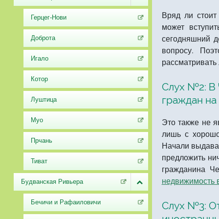
Вряд ли стоит
Герцег-Нови
может вступи
сегодняшний д
Доброта
вопросу. Поэ
Игало
рассматривать 
Котор
Слух №2: В
граждан на
Луштица
Муо
Это также не 
лишь с хорошо
Прчань
Начали выдават
предложить нич
Тиват
гражданина Че
недвижимость 
Будванская Ривьера
Бечичи и Рафаиловичи
Слух №3: О
иностранны