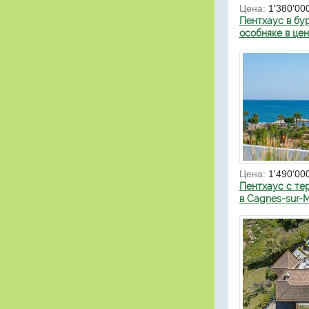
Цена:
1'380'00
Пентхаус в бу
особняке в це
Цена:
1'490'00
Пентхаус с те
в Cagnes-sur-