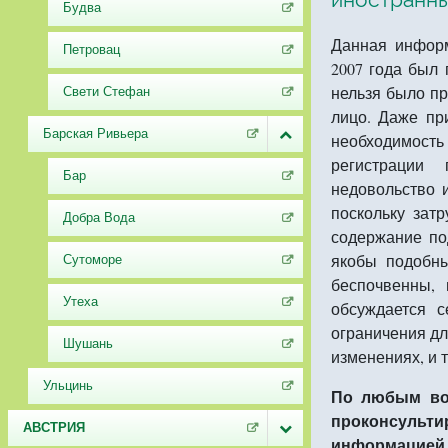
Будва
Данная информ
Петровац
2007 года был
нельзя было п
Свети Стефан
лицо. Даже пр
Барская Ривьера
необходимост
регистрации
Бар
недовольство 
поскольку зат
Добра Вода
содержание по
якобы подобны
Сутоморе
беспочвенны, 
Утеха
обсуждается с
ограничения дл
Шушань
изменениях, и 
Ульцинь
По любым воп
проконсульт
АВСТРИЯ
информацией