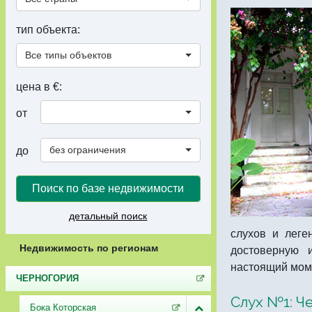
тип объекта:
Все типы объектов
цена в €:
от
без ограничения
до
Поиск по базе недвижимости
детальный поиск
слухов и леге
Недвижимость по регионам
достоверную 
настоящий мом
ЧЕРНОГОРИЯ
Слух №1: Ч
Бока Которская