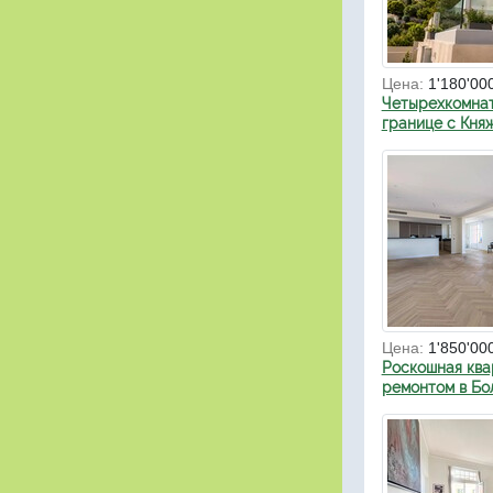
Цена:
1'180'00
Четырехкомнат
границе с Кня
Цена:
1'850'00
Роскошная ква
ремонтом в Бо