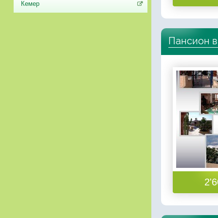
Кемер
Пансион в
2'6