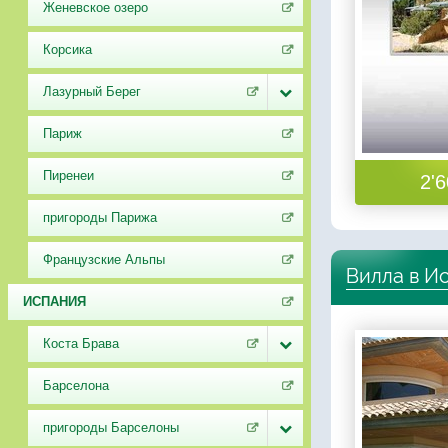
Женевское озеро
Корсика
Лазурный Берег
Париж
Пиренеи
2'6
пригороды Парижа
Французские Альпы
Вилла в И
ИСПАНИЯ
Коста Брава
Барселона
пригороды Барселоны