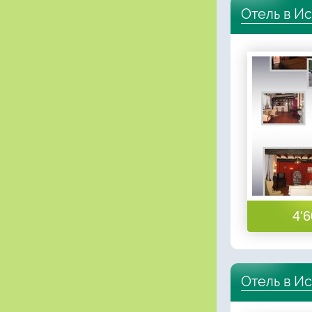
Отель в И
4'6
Отель в И