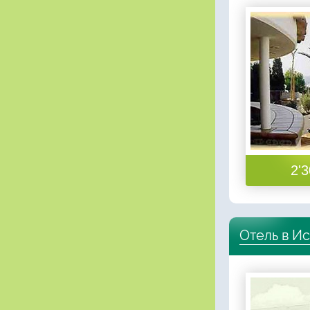
2'3
Отель в И