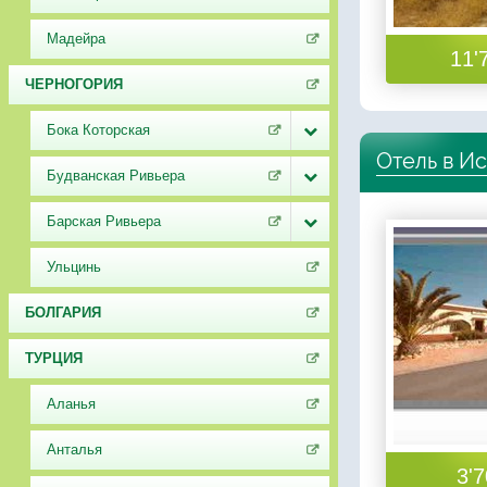
Мадейра
11'
ЧЕРНОГОРИЯ
Бока Которская
Отель в И
Будванская Ривьера
Барская Ривьера
Ульцинь
БОЛГАРИЯ
ТУРЦИЯ
Аланья
Анталья
3'7