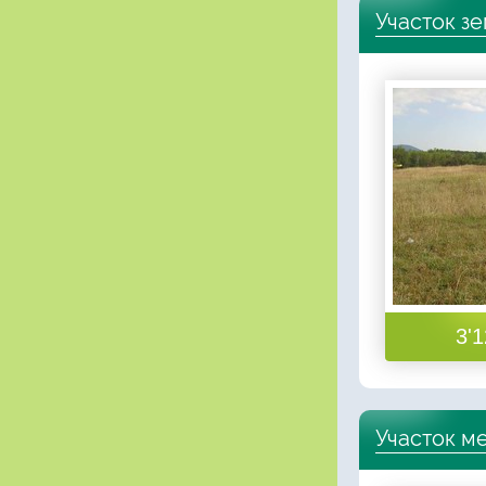
Участок з
3'1
Участок м