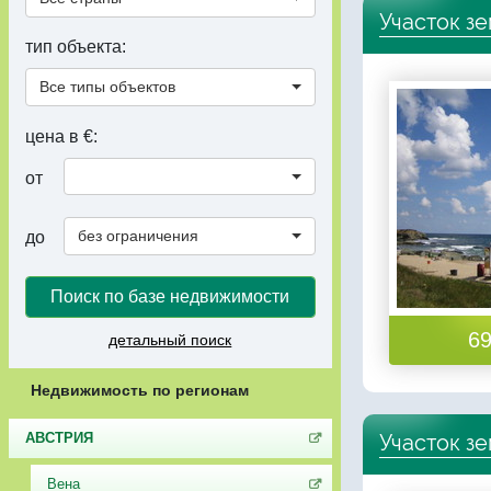
Участок з
тип объекта:
Все типы объектов
цена в €:
от
без ограничения
до
Поиск по базе недвижимости
69
детальный поиск
Недвижимость по регионам
Участок з
АВСТРИЯ
Вена