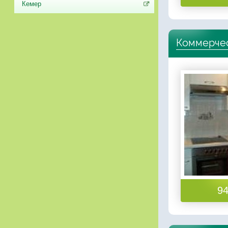
Кемер
Коммерчес
94