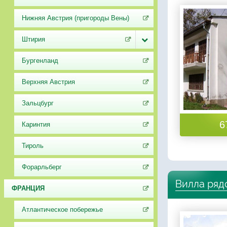
Нижняя Австрия (пригороды Вены)
Штирия
Бургенланд
Верхняя Австрия
Зальцбург
6
Каринтия
Тироль
Форарльберг
Вилла рядо
ФРАНЦИЯ
Атлантическое побережье