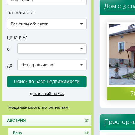
Дом с 3 с
тип объекта:
Все типы объектов
цена в €:
от
без ограничения
до
Поиск по базе недвижимости
7
детальный поиск
Недвижимость по регионам
Просторны
АВСТРИЯ
Вена