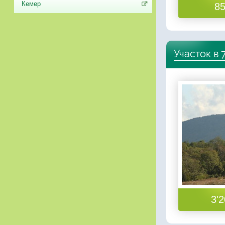
Кемер
85
Участок в 
3'2