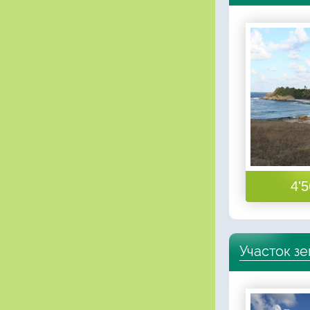
4'5
Участок з