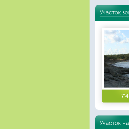
Участок з
7'4
Участок н