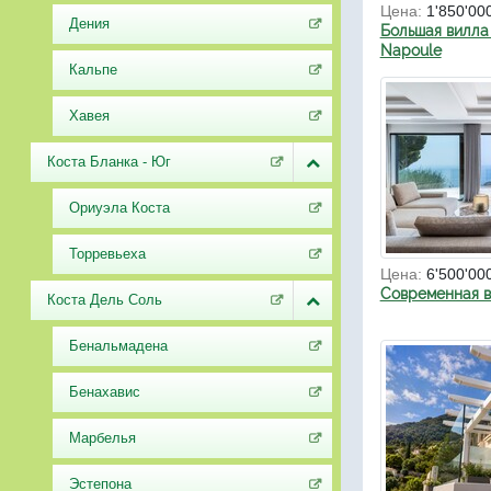
Цена:
1'850'00
Дения
Большая вилла 
Napoule
Кальпе
Хавея
Коста Бланка - Юг
Ориуэла Коста
Торревьеха
Цена:
6'500'00
Современная в
Коста Дель Соль
Бенальмадена
Бенахавис
Марбелья
Эстепона