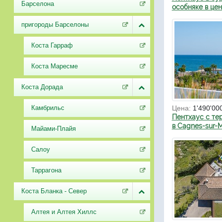
Барселона
особняке в це
пригороды Барселоны
Коста Гарраф
Коста Маресме
Коста Дорада
Камбрильс
Цена:
1'490'00
Пентхаус с те
в Cagnes-sur-
Майами-Плайя
Салоу
Таррагона
Коста Бланка - Север
Алтея и Алтея Хиллс