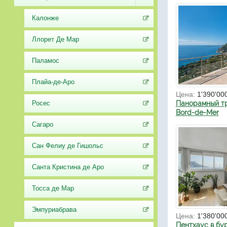
Калонже
Ллорет Де Мар
Паламос
Плайа-де-Аро
Цена:
1'390'00
Росес
Панорамный тр
Bord-de-Mer
Сагаро
Сан Фелиу де Гишольс
Санта Кристина де Аро
Тосса де Мар
Эмпуриабрава
Цена:
1'380'00
Пентхаус в бу