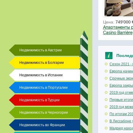
Цена:
749'000 
Апартаменты р
Casino Barrière
Недвижимость в Австрии
Послед
Недвижимость в Болгарии
Сезон 2021 -
Европа начин
Недвижимость в Испании
Срочные экон
Европа закры
Недвижимость в Португалии
2019 год отм
Первые итоги
Недвижимость в Турции
2019 год мож
Недвижимость в Черногории
По итогам 20
В Лиссабоне 
Недвижимость во Франции
Мадрид наход