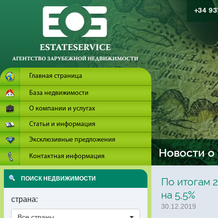
+34 9
Главная страница
База недвижимости
О компании и услугах
Статьи и информация
Эксклюзивные предложения
Новости о
Контактная информация
ПОИСК НЕДВИЖИМОСТИ
По итогам 
на 5,5%
страна:
30.12.2019
Все страны