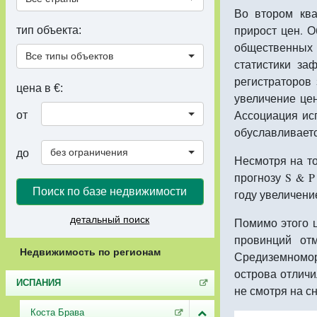
Во втором кв
прирост цен. О
тип объекта:
общественных 
Все типы объектов
статистики за
регистраторов
цена в €:
увеличение цен
Ассоциация ис
от
обуславливаетс
без ограничения
до
Несмотря на т
прогнозу S & P
Поиск по базе недвижимости
году увеличени
детальный поиск
Помимо этого ц
провинций от
Недвижимость по регионам
Средиземномор
острова отличи
ИСПАНИЯ
не смотря на с
Коста Брава